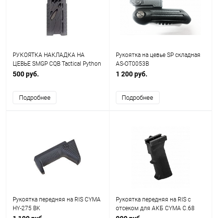
РУКОЯТКА НАКЛАДКА НА
Рукоятка на цевье SP складная
ЦЕВЬЕ SMGP CQB Tactical Python
AS-OT0053B
AS-EX0084B
500 руб.
1 200 руб.
Подробнее
Подробнее
Рукоятка передняя на RIS CYMA
Рукоятка передняя на RIS с
HY-275 BK
отсеком для АКБ CYMA C.68