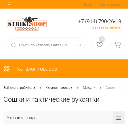
Вход
Регистрация
+7 (914) 790-26-18
Заказать звонок
0
Каталог товаров
•
•
•
Всё для страйкбола
Каталог товаров
Модули
Сошки и такт
Сошки и тактические рукоятки
Уточнить раздел