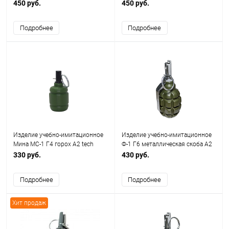
цвет оранжевый A2 tech
красный A2 tech
450 руб.
450 руб.
Подробнее
Подробнее
Изделие учебно-имитационное
Изделие учебно-имитационное
Мина МС-1 Г4 горох A2 tech
Ф-1 Г6 металлическая скоба A2
tech (горох)
330 руб.
430 руб.
Подробнее
Подробнее
Хит продаж