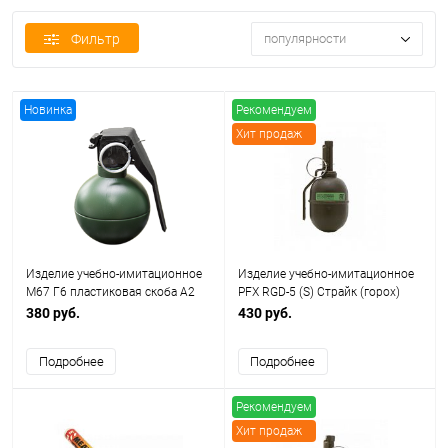
Фильтр
популярности
Новинка
Рекомендуем
Хит продаж
Изделие учебно-имитационное
Изделие учебно-имитационное
М67 Г6 пластиковая скоба A2
PFX RGD-5 (S) Страйк (горох)
tech (горох)
380 руб.
430 руб.
Подробнее
Подробнее
Рекомендуем
Хит продаж