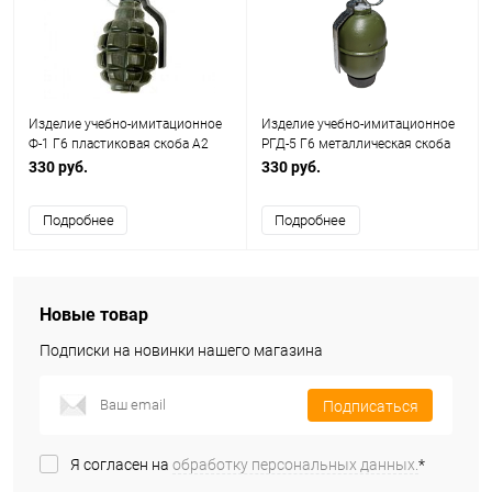
Изделие учебно-имитационное
Изделие учебно-имитационное
Ф-1 Г6 пластиковая скоба A2
РГД-5 Г6 металлическая скоба
tech (горох)
A2 tech (горох)
330 руб.
330 руб.
Подробнее
Подробнее
Новые товар
Подписки на новинки нашего магазина
Подписаться
Я согласен на
обработку персональных данных.
*