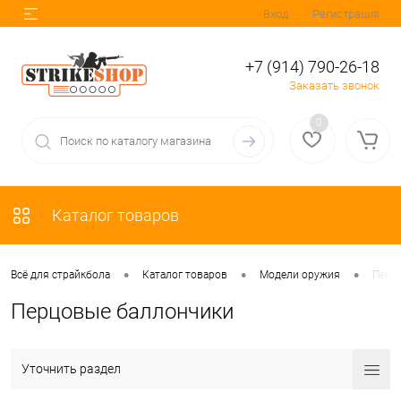
Вход
Регистрация
+7 (914) 790-26-18
Заказать звонок
0
Каталог товаров
•
•
•
Всё для страйкбола
Каталог товаров
Модели оружия
Перц
Перцовые баллончики
Уточнить раздел