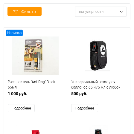
Фильтр
популярности
Новинка
Распылитель "AntiDog" Black
Универсальный чехол для
65мл
баллонов 65 и75 мл с любой
опцией активатора
1 000 руб.
500 руб.
стандартный,флип-топ,с
фонарико
Подробнее
Подробнее