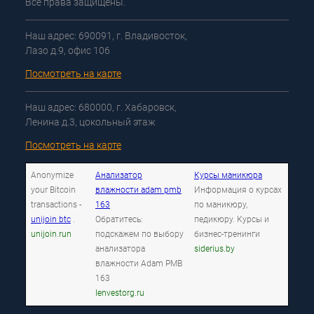
Все права защищены.
Наш адрес: 690091, г. Владивосток,
Лазо д.9, офис 106
Посмотреть на карте
Наш адрес: 680000, г. Хабаровск,
Ленина д.3, цокольный этаж
Посмотреть на карте
Anonymize
Анализатор
Курсы маникюра
your Bitcoin
влажности adam pmb
Информация о курсах
transactions -
163
по маникюру,
unijoin btc
.
Обратитесь:
педикюру. Курсы и
unijoin.run
подскажем по выбору
бизнес-тренинги
анализатора
siderius.by
влажности Adam PMB
163
lenvestorg.ru