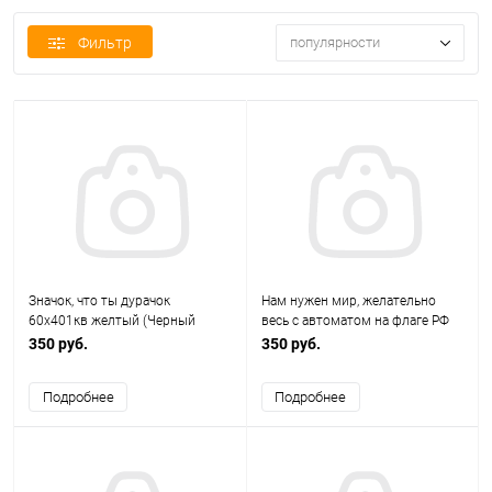
Фильтр
популярности
Значок, что ты дурачок
Нам нужен мир, желательно
60х401кв желтый (Черный
весь с автоматом на флаге РФ
габардин)
75х45 (черный габардин)
350 руб.
350 руб.
Подробнее
Подробнее