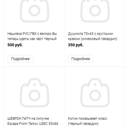
Нашивка PVC/ПВХ с велкро Вы
Душнила 75х45 с круглыми
теперь одеты как чёрт Чёрный
краями (оливковый габардин)
ZL02561
500 руб.
350 руб.
Подробнее
Подробнее
ШЕВРОН ПАТЧ на липучке
Котик показывает класс
Escape From Tarkov USEC 55x66
(Черный габардин)