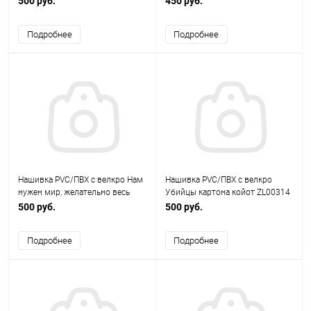
500 руб.
450 руб.
Подробнее
Подробнее
Нашивка PVC/ПВХ с велкро Нам
Нашивка PVC/ПВХ с велкро
нужен мир, желательно весь
Убийцы картона койот ZL00314
СССР черный ZL00283
500 руб.
500 руб.
Подробнее
Подробнее