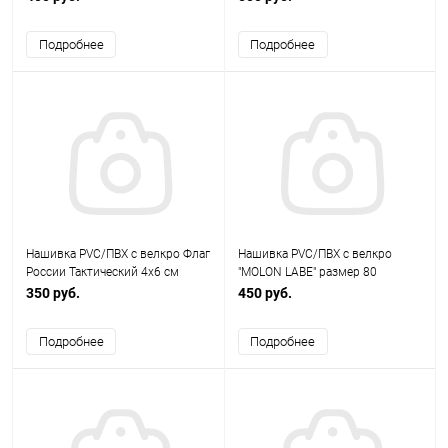
Подробнее
Подробнее
Нашивка PVC/ПВХ с велкро Флаг
Нашивка PVC/ПВХ с велкро
России Тактический 4х6 см
"MOLON LABE" размер 80
Олива ZL00634
желтый на черном 1-000217
350 руб.
450 руб.
Подробнее
Подробнее