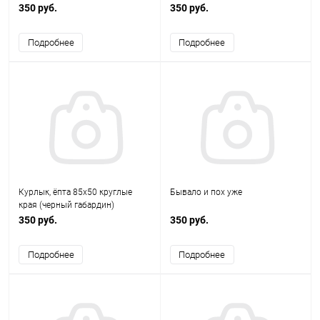
габардин)
собачьих дел D76 (Черный
350 руб.
350 руб.
габардин)
Подробнее
Подробнее
Курлык, ёпта 85х50 круглые
Бывало и пох уже
края (черный габардин)
350 руб.
350 руб.
Подробнее
Подробнее