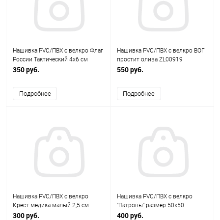
Нашивка PVC/ПВХ с велкро Флаг
Нашивка PVC/ПВХ с велкро ВОГ
России Тактический 4х6 см
простит олива ZL00919
Олива ZL00634
ZL11140880
350 руб.
550 руб.
Подробнее
Подробнее
Нашивка PVC/ПВХ с велкро
Нашивка PVC/ПВХ с велкро
Крест медика малый 2,5 см
"Патроны" размер 50х50
черный на оливе ZL00549
красный на черном 1-000137
300 руб.
400 руб.