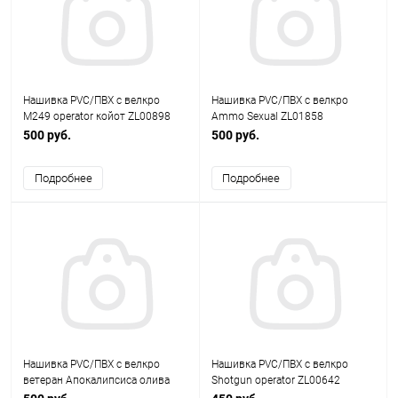
Нашивка PVC/ПВХ с велкро
Нашивка PVC/ПВХ с велкро
M249 operator койот ZL00898
Ammo Sexual ZL01858
500 руб.
500 руб.
Подробнее
Подробнее
Нашивка PVC/ПВХ с велкро
Нашивка PVC/ПВХ с велкро
ветеран Апокалипсиса олива
Shotgun operator ZL00642
ZL00596