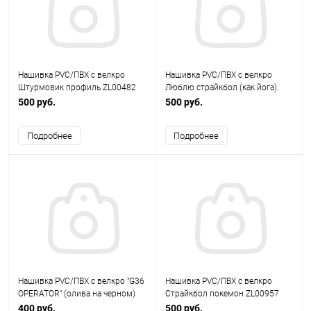
Нашивка PVC/ПВХ с велкро
Нашивка PVC/ПВХ с велкро
Штурмовик профиль ZL00482
Люблю страйкбол (как йога).
олива ZL00799
500 руб.
500 руб.
Подробнее
Подробнее
Нашивка PVC/ПВХ с велкро "G36
Нашивка PVC/ПВХ с велкро
OPERATOR" (олива на черном)
Страйкбол покемон ZL00957
размер 80х40мм 1-000264
400 руб.
500 руб.