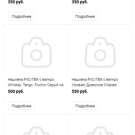
(Черный габардин)
350 руб.
350 руб.
Подробнее
Подробнее
Нашивка PVC/ПВХ с велкро
Нашивка PVC/ПВХ с велкро
Whiskey. Tango. Foxtror Серый на
Убиваю Драконов Спасаю
чёрном ZL00965
Принцес олива ZL11139994
500 руб.
550 руб.
Подробнее
Подробнее