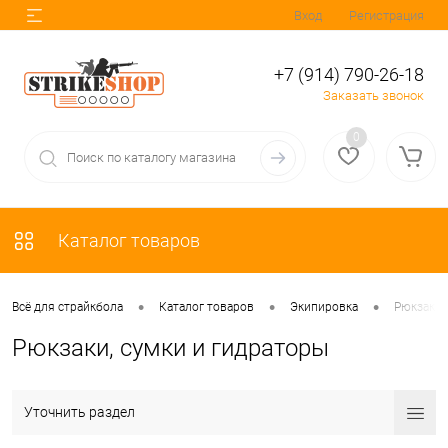
Вход
Регистрация
+7 (914) 790-26-18
Заказать звонок
0
Каталог товаров
•
•
•
Всё для страйкбола
Каталог товаров
Экипировка
Рюкзаки,
Рюкзаки, сумки и гидраторы
Уточнить раздел