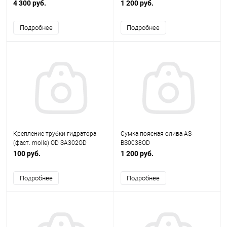
вудланд AS-BS0140W
BS0041B
4 300 руб.
1 200 руб.
Подробнее
Подробнее
Крепление трубки гидратора
Сумка поясная олива AS-
(фаст. molle) OD SA302OD
BS0038OD
100 руб.
1 200 руб.
Подробнее
Подробнее