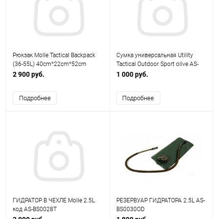
Рюкзак Molle Tactical Backpack
Сумка универсальная Utility
(36-55L) 40cm*22cm*52cm
Tactical Outdoor Sport olive AS-
олива AS-BS0140OD
BS0041OD
2 900 руб.
1 000 руб.
Подробнее
Подробнее
ГИДРАТОР В ЧЕХЛЕ Molle 2.5L
РЕЗЕРВУАР ГИДРАТОРА 2.5L AS-
код AS-BS0028T
BS0030OD