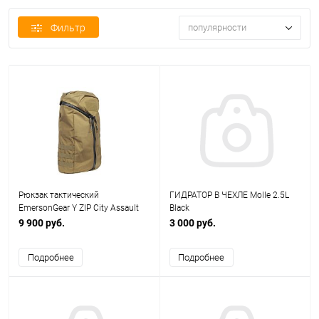
Фильтр
популярности
Рюкзак тактический
ГИДРАТОР В ЧЕХЛЕ Molle 2.5L
EmersonGear Y ZIP City Assault
Black
Pack/CB500D коричневый 48cm
9 900 руб.
3 000 руб.
x 38cm x 18cm EM9323CB
Подробнее
Подробнее