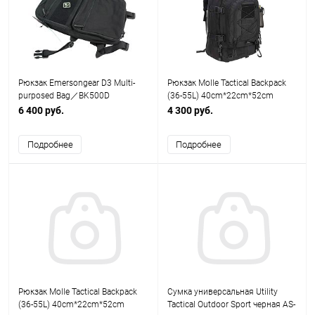
Рюкзак Emersongear D3 Multi-
Рюкзак Molle Tactical Backpack
purposed Bag／BK500D
(36-55L) 40cm*22cm*52cm
EM9324BK Emerson
черный AS-BS0140B
6 400 руб.
4 300 руб.
Подробнее
Подробнее
Рюкзак Molle Tactical Backpack
Сумка универсальная Utility
(36-55L) 40cm*22cm*52cm
Tactical Outdoor Sport черная AS-