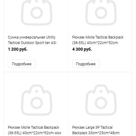
Сумка универсальная Utility
Рюкзак Molle Tactical Backpack
Tactical Outdoor Sport tan AS-
(36-55L) 40cm*22cm*52cm
BS0041T
мультикам AS-BS0140CP
1 200 руб.
4 300 руб.
Подробнее
Подробнее
Рюкзак Molle Tactical Backpack
Рюкзак Large 3P Tactical
(36-55L) 40cm*22cm*52cm мох
Backpack 33cm*25cm*48cm