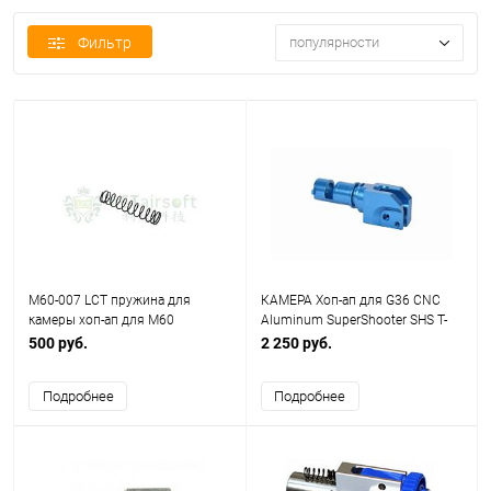
Фильтр
популярности
M60-007 LCT пружина для
КАМЕРА Хоп-ап для G36 CNC
камеры хоп-ап для М60
Aluminum SuperShooter SHS T-
T0082
500 руб.
2 250 руб.
Подробнее
Подробнее