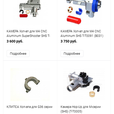
КАМЕРА Хоп-ап для M4 CNC
КАМЕРА Хоп-ап для М4 CNC
Aluminum SuperShooter SHS T-
Aluminum SHS T-T0091 (В031)
T0094
3 600 руб.
3 750 руб.
Подробнее
Подробнее
КЛИПСА Хоп-апа для G36 серии
Камера Hop-Up для M-серии
(SHS) (T-T0005)