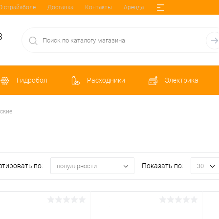
О страйкболе
Доставка
Контакты
Аренда
8
Гидробол
Расходники
Электрика
ские
ртировать по:
Показать по:
популярности
30