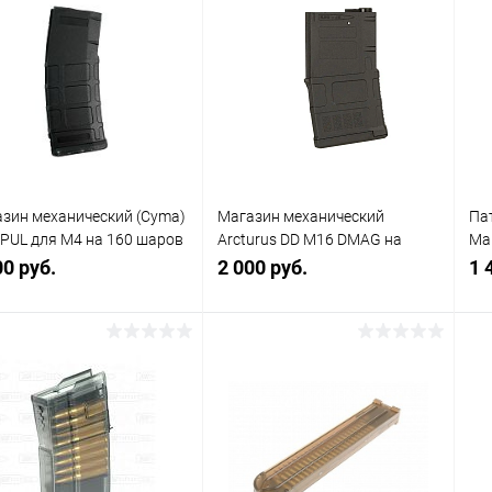
зин механический (Cyma)
Магазин механический
Па
UL для М4 на 160 шаров
Arcturus DD M16 DMAG на
Ma
7
20/70 шаров
ша
00 руб.
2 000 руб.
1 
кр
В корзину
В корзину
упить в 1
Сравнение
Купить в 1
Сравнение
клик
кли
 избранное
В наличии
В избранное
В наличии