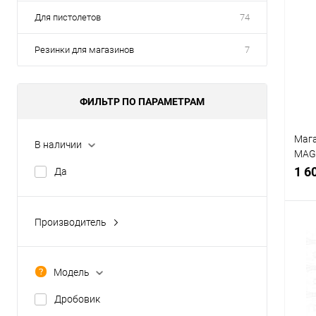
Для пистолетов
74
Резинки для магазинов
7
ФИЛЬТР ПО ПАРАМЕТРАМ
Мага
В наличии
MAGP
M12
1 6
Да
Производитель
A&K (Китай)
Arcturus (Тайвань)
К
Модель
клик
CYMA (Китай)
Дробовик
В
E&L (Китай)