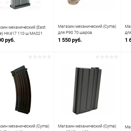
Магазин механический (Cyma)
Ма
зин механический (East
для P90 70 шаров
дл
e) HK417 110 ш MA021
механический C.121
HK
00 руб.
1 550 руб.
1 
В корзину
В корзину
упить в 1
Сравнение
Купить в 1
Сравнение
клик
кли
 избранное
В наличии
В избранное
В наличии
зин механический (Cyma)
Магазин механический (Cyma)
Ма