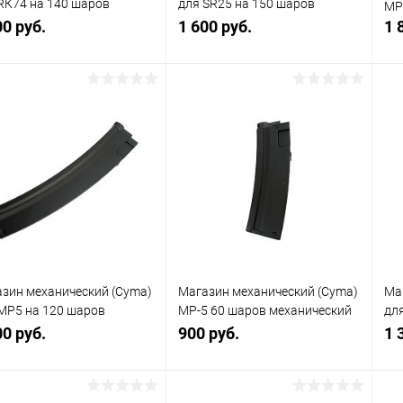
RК74 на 140 шаров
для SR25 на 150 шаров
MP
алл)
(металл)
00 руб.
1 600 руб.
1 
В корзину
В корзину
упить в 1
Сравнение
Купить в 1
Сравнение
клик
кли
 избранное
В наличии
В избранное
В наличии
зин механический (Cyma)
Магазин механический (Cyma)
Ма
МР5 на 120 шаров
MP-5 60 шаров механический
дл
алл)
C.73 (короткий)
(пл
00 руб.
900 руб.
1 