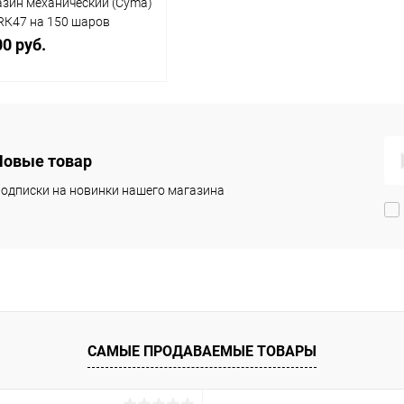
зин механический (Cyma)
RК47 на 150 шаров
алл)
00 руб.
В корзину
Новые товар
упить в 1
Сравнение
одписки на новинки нашего магазина
 избранное
В наличии
САМЫЕ ПРОДАВАЕМЫЕ ТОВАРЫ