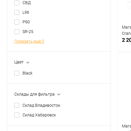
СВД
EAST CRANE (Китай)
L96
Показать ещё 1
P90
Мага
SR-25
Cran
2 2
Показать ещё 5
Цвет
Black
К
клик
Склады для фильтра
В
Склад Владивосток
Склад Хабаровск
Мага