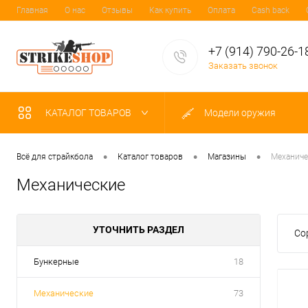
Главная
О нас
Отзывы
Как купить
Оплата
Cash back
+7 (914) 790-26-1
Заказать звонок
КАТАЛОГ ТОВАРОВ
Модели оружия
•
•
•
Всё для страйкбола
Каталог товаров
Магазины
Механиче
Механические
УТОЧНИТЬ РАЗДЕЛ
Со
Бункерные
18
Механические
73