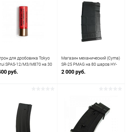
трон для дробовика Tokyo
Магазин механический (Cyma)
rui SPAS-12/M3/M870 на 30
SR-25 PMAG на 80 шаров HY-
ров. Комплект из 2шт. Цвет
433
400 руб.
2 000 руб.
асный
В корзину
В корзину
Купить в 1
Сравнение
Купить в 1
Сравнение
к
клик
В избранное
В наличии
В избранное
В наличии