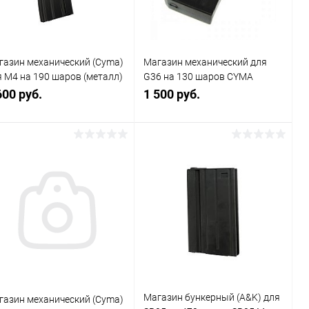
газин механический (Cyma)
Магазин механический для
я M4 на 190 шаров (металл)
G36 на 130 шаров CYMA
416
(Китай)
600 руб.
1 500 руб.
В корзину
В корзину
Купить в 1
Сравнение
Купить в 1
Сравнение
к
клик
В избранное
В наличии
В избранное
В наличии
Магазин бункерный (A&K) для
газин механический (Cyma)