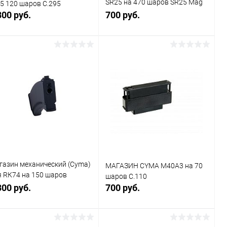
SR25 на 470 шаров SR25 Mag
5 120 шаров C.295
A005
800 руб.
700 руб.
В корзину
В корзину
Купить в 1
Сравнение
Купить в 1
Сравнение
к
клик
В избранное
В наличии
В избранное
В наличии
газин механический (Cyma)
МАГАЗИН CYMA M40A3 на 70
я RК74 на 150 шаров
шаров C.110
астик)
300 руб.
700 руб.