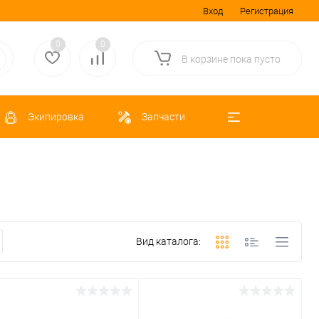
Вход
Регистрация
0
0
В корзине
пока
пусто
Экипировка
Запчасти
Вид каталога: