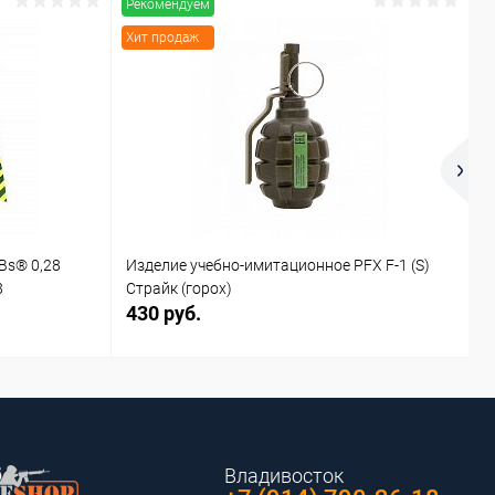
Рекомендуем
Р
Хит продаж
Х
Bs® 0,28
Изделие учебно-имитационное PFX F-1 (S)
И
8
Страйк (горох)
С
430 руб.
4
Владивосток