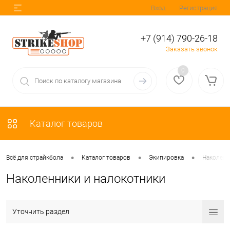
Вход
Регистрация
+7 (914) 790-26-18
Заказать звонок
0
Каталог товаров
•
•
•
Всё для страйкбола
Каталог товаров
Экипировка
Наколенн
Наколенники и налокотники
Уточнить раздел