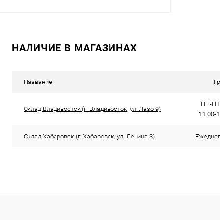
В корзину
НАЛИЧИЕ В МАГАЗИНАХ
Купить в 1 клик
Сравнение
В избранное
В наличии
Название
Г
ПН-ПТ:
Склад Владивосток (г. Владивосток, ул. Лазо 9)
11:00-
Склад Хабаровск (г. Хабаровск, ул. Ленина 3)
Ежедневн