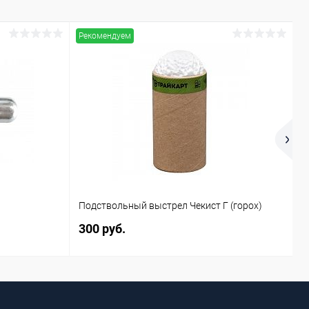
Рекомендуем
Р
Х
И
Подствольный выстрел Чекист Г (горох)
С
300 руб.
4