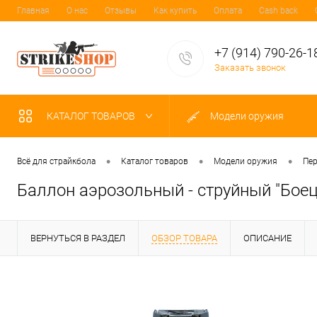
Главная
О нас
Отзывы
Как купить
Оплата
Cash back
+7 (914) 790-26-1
Заказать звонок
КАТАЛОГ ТОВАРОВ
Модели оружия
•
•
•
Всё для страйкбола
Каталог товаров
Модели оружия
Пе
Баллон аэрозольный - струйный "Боец
ВЕРНУТЬСЯ В РАЗДЕЛ
ОБЗОР ТОВАРА
ОПИСАНИЕ