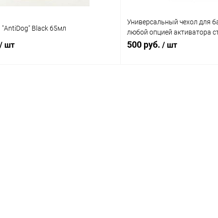
Универсальный чехол для ба
"AntiDog" Black 65мл
любой опцией активатора с
топ,с фонарико
500 руб.
/ шт
/ шт
В корзину
В корз
 клик
Сравнение
Купить в 1 клик
ое
В наличии
В избранное