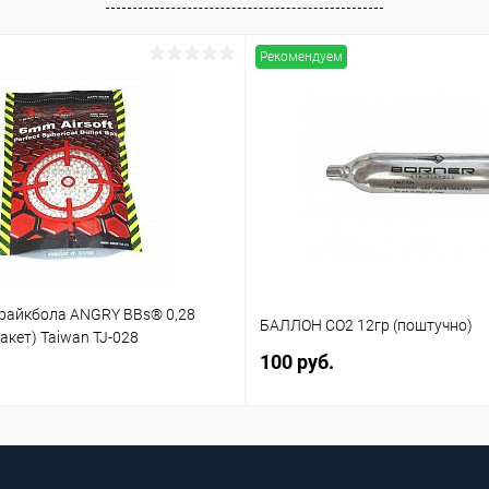
Рекомендуем
райкбола ANGRY BBs® 0,28
БАЛЛОН CO2 12гр (поштучно)
пакет) Taiwan TJ-028
100 руб.