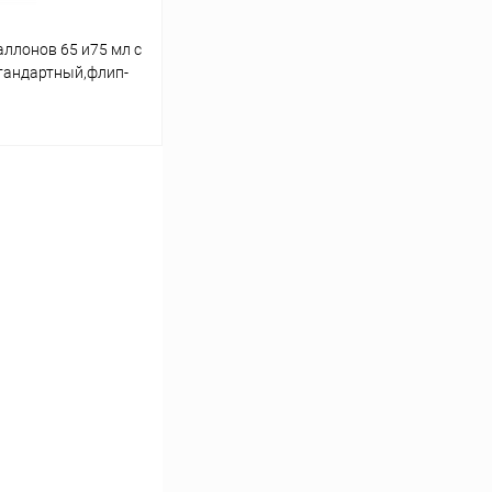
ллонов 65 и75 мл с
тандартный,флип-
ину
Сравнение
В наличии