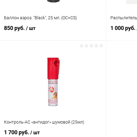
Баллон аэроз. "Black", 25 мл. (OC+CS)
Распылитель 
850 руб.
1 000 руб.
/ шт
В корзину
Купить в 1 клик
Сравнение
Купить в 1
В избранное
В наличии
В избранн
Контроль-АС «антидог» шумовой (25мл)
1 700 руб.
/ шт