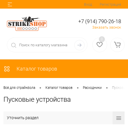
Вход
Регистрация
+7 (914) 790-26-18
Заказать звонок
0
Каталог товаров
•
•
•
Всё для страйкбола
Каталог товаров
Расходники
Пусковые
Пусковые устройства
Уточнить раздел