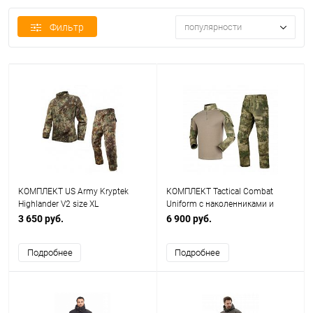
Фильтр
популярности
КОМПЛЕКТ US Army Kryptek
КОМПЛЕКТ Tactical Combat
Highlander V2 size XL
Uniform с наколенниками и
WS20292HL
налокотниками A-Tacs FG Size
3 650 руб.
6 900 руб.
XL AS-UF0006AF
Подробнее
Подробнее