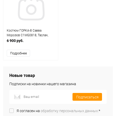
Костюм ГОРКА-8 Савва
Морозов C1MG0818, Таслан,
зима (Р) (Размер 60-62/182-188,
6 900 руб.
Мох)
Подробнее
Новые товар
Подписки на новинки нашего магазина
Подписаться
Я согласен на
обработку персональных данных.
*