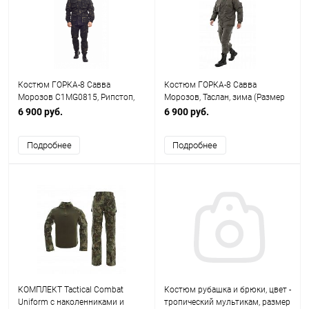
Костюм ГОРКА-8 Савва
Костюм ГОРКА-8 Савва
Морозов C1MG0815, Рипстоп,
Морозов, Таслан, зима (Размер
зима (Р) (Размер 60-62/182-188,
Размер 56-58/182-188, олива)
6 900 руб.
6 900 руб.
Темный Мультикам)
Подробнее
Подробнее
КОМПЛЕКТ Tactical Combat
Костюм рубашка и брюки, цвет -
Uniform с наколенниками и
тропический мультикам, размер