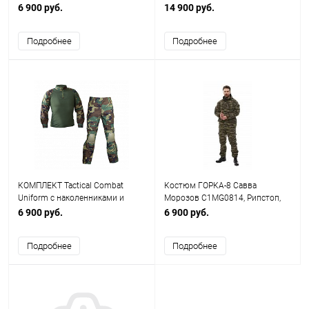
налокотниками Highlander Size L
M EmersonGear Gen2 EM6972A
6 900 руб.
14 900 руб.
AS-UF0006HLD
Подробнее
Подробнее
КОМПЛЕКТ Tactical Combat
Костюм ГОРКА-8 Савва
Uniform с наколенниками и
Морозов C1MG0814, Рипстоп,
налокотниками WOODLAND Size
зима (В) Размер 60-62/182-188,
6 900 руб.
6 900 руб.
XL AS-UF0006W
НАТО)
Подробнее
Подробнее