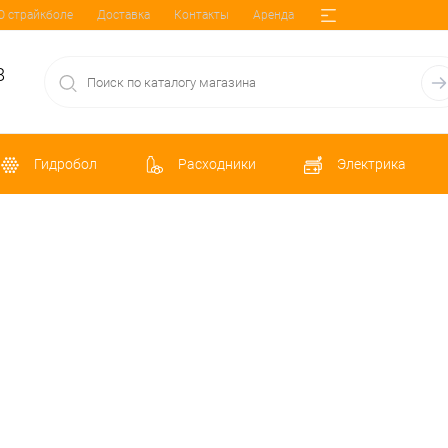
О страйкболе
Доставка
Контакты
Аренда
8
Гидробол
Расходники
Электрика