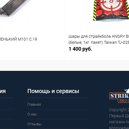
Шары для страйкбола ANGRY B
ЕНЬКИЙ M101 C.19
(белые, 1кг. пакет) Taiwan TJ-02
1 400 руб.
ия
Помощь и сервисы
Главная
Copyright 
О нас
Первый Д
магазин п
Отзывы
вооружени