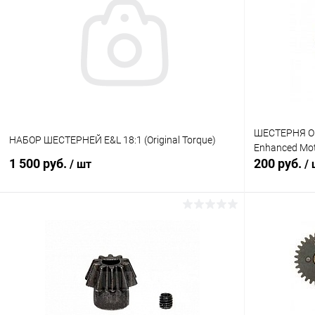
Купить в 1 клик
Сравнение
Купить в 1
В избранное
В наличии
В избранн
ШЕСТЕРНЯ O S
НАБОР ШЕСТЕРНЕЙ E&L 18:1 (Original Torque)
Enhanced Mot
1 500 руб.
200 руб.
/ шт
/
В корзину
Купить в 1 клик
Сравнение
Купить в 1
В избранное
В наличии
В избранн