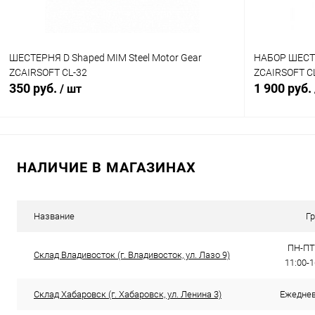
ШЕСТЕРНЯ D Shaped MIM Steel Motor Gear
НАБОР ШЕСТЕ
ZCAIRSOFT CL-32
ZCAIRSOFT C
350 руб.
1 900 руб.
/ шт
В корзину
НАЛИЧИЕ В МАГАЗИНАХ
Купить в 1 клик
Сравнение
Купить в 1
В избранное
В наличии
В избранн
Название
Г
ПН-ПТ:
Склад Владивосток (г. Владивосток, ул. Лазо 9)
11:00-
Склад Хабаровск (г. Хабаровск, ул. Ленина 3)
Ежедневн