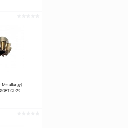
Metallurgy)
RSOFT CL-29
ину