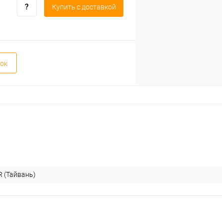
Купить c доставкой
ок
 (Тайвань)