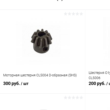
Шестерня O ty
Моторная шестерня CL5004 D-образная (SHS)
CL5006
300 руб.
200 руб.
/ шт
/
В корзину