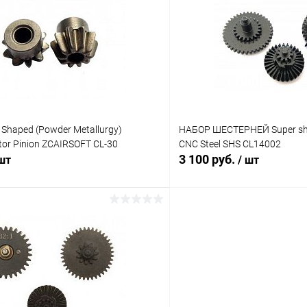
 клик
Сравнение
Купить в 1 клик
ое
В наличии
В избранное
haped (Powder Metallurgy)
НАБОР ШЕСТЕРНЕЙ Super shoo
or Pinion ZCAIRSOFT CL-30
CNC Steel SHS CL14002
3 100 руб.
 шт
/ шт
В корзину
В корз
 клик
Сравнение
Купить в 1 клик
ое
В наличии
В избранное