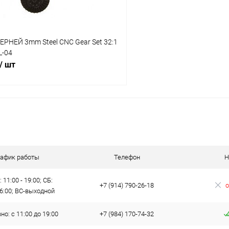
РНЕЙ 3mm Steel CNC Gear Set 32:1
L-04
/ шт
В корзину
 клик
Сравнение
ое
В наличии
рафик работы
Телефон
Н
 11:00 - 19:00; СБ:
+7 (914) 790-26-18
о
16:00; ВС-выходной
о: с 11:00 до 19:00
+7 (984) 170-74-32