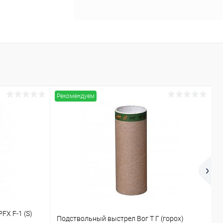
Рекомендуем
Р
FX F-1 (S)
Подствольный выстрел Вог Т Г (горох)
Б