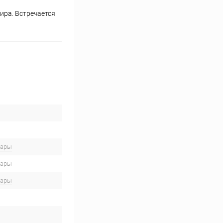
ира. Встречается
вары
вары
вары