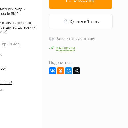
В корзину
змерном виде и
issele SMR.
Купить в 1 клик
 и в компьютерных
ry и других шутерах) и
ола).
Рассчитать доставку
ктеристики
В наличии
й)
Поделиться
тро)
кальный
ик