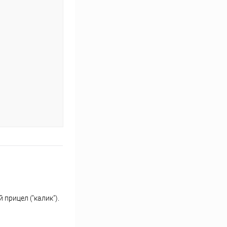
прицел ("калик").