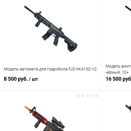
Модель винто
Модель автомата для гидробола FJS HK416D V2
черный, 10+
8 500 руб.
16 500 ру
/ шт
В корзину
Купить в 1 клик
Сравнение
Купить в 1
В избранное
В наличии
В избранн