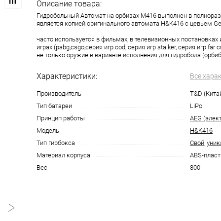
Описание товара:
Гидробольный Автомат на орбизах M416 выполнен в полнора
является копией оригинального автомата H&K416 с цевьем Ge
часто используется в фильмах, в телевизионных постановках
играх.(pabg,csgo,серия игр cod, серия игр stalker, серия игр far c
не только оружие в варианте исполнения для гидробола (орбиб
Характеристики:
Все хара
Производитель
T&D (Кита
Тип батареи
LiPo
Принцип работы
AEG (элек
Модель
H&K416
Тип гирбокса
Свой, уни
Материал корпуса
ABS-пласт
Вес
800