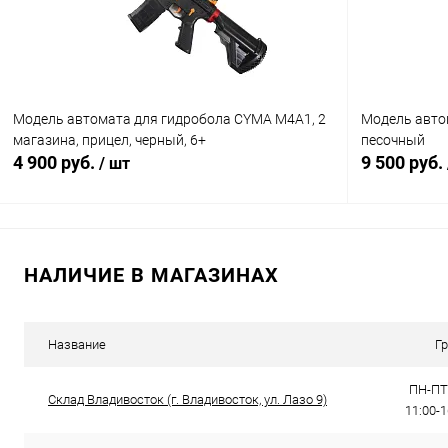
Модель автомата для гидробола CYMA M4A1, 2
Модель авто
магазина, прицел, черный, 6+
песочный
4 900 руб.
9 500 руб.
/ шт
В корзину
НАЛИЧИЕ В МАГАЗИНАХ
Купить в 1 клик
Сравнение
Купить в 1
В избранное
В наличии
В избранн
Название
Г
ПН-ПТ:
Склад Владивосток (г. Владивосток, ул. Лазо 9)
11:00-