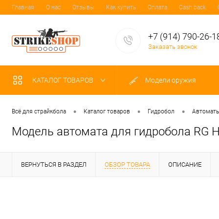
Главная
О нас
Отзывы
Как купить
Оплата
Cash back
+7 (914) 790-26-1
Заказать звонок
КАТАЛОГ ТОВАРОВ
Модели оружия
•
•
•
Всё для страйкбола
Каталог товаров
Гидробол
Автомат
Модель автомата для гидробола RG H
ВЕРНУТЬСЯ В РАЗДЕЛ
ОБЗОР ТОВАРА
ОПИСАНИЕ