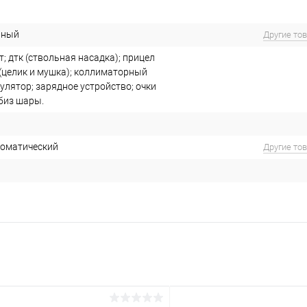
ьный
Другие то
; дтк (ствольная насадка); прицел
(целик и мушка); коллиматорный
улятор; зарядное устройство; очки
биз шары.
томатический
Другие то