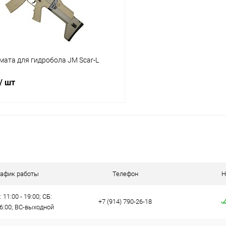
мата для гидробола JM Scar-L
/ шт
В корзину
 клик
Сравнение
ое
В наличии
рафик работы
Телефон
Н
 11:00 - 19:00; СБ:
+7 (914) 790-26-18
16:00; ВС-выходной