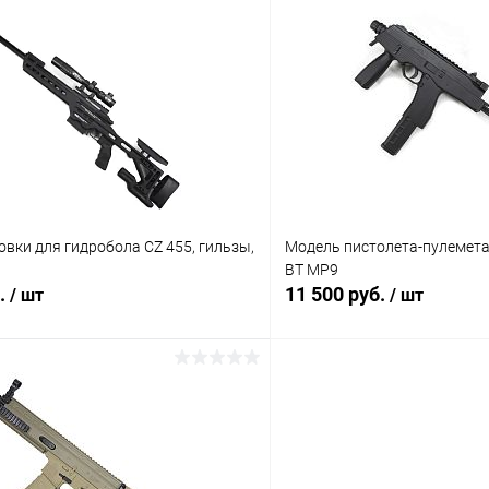
вки для гидробола CZ 455, гильзы,
Модель пистолета-пулемета
BT MP9
б.
11 500 руб.
/ шт
/ шт
В корзину
В корз
 клик
Сравнение
Купить в 1 клик
ое
В наличии
В избранное