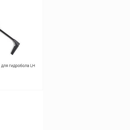
 для гидробола LH
ину
Сравнение
В наличии