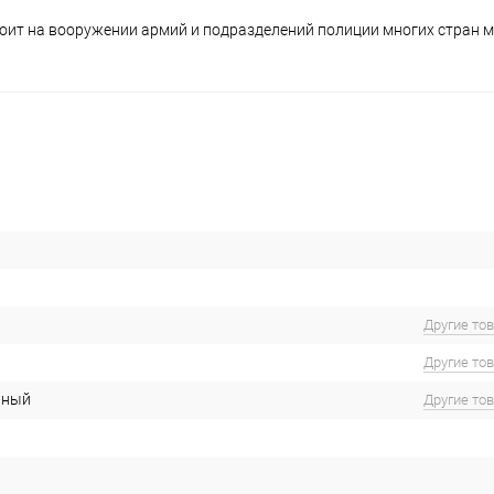
оит на вооружении армий и подразделений полиции многих стран м
Другие то
Другие то
ьный
Другие то