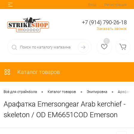
Вход
Регистрация
+7 (914) 790-26-18
Заказать звонок
0
Каталог товаров
•
•
•
Всё для страйкбола
Каталог товаров
Экипировка
Арафатк
Арафатка Emersongear Arab kerchief -
skeleton / OD EM6651COD Emerson