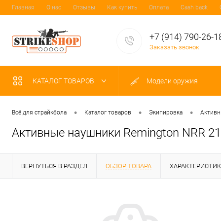
Главная
О нас
Отзывы
Как купить
Оплата
Cash back
+7 (914) 790-26-1
Заказать звонок
КАТАЛОГ ТОВАРОВ
Модели оружия
•
•
•
Всё для страйкбола
Каталог товаров
Экипировка
Активн
Активные наушники Remington NRR 2
ВЕРНУТЬСЯ В РАЗДЕЛ
ОБЗОР ТОВАРА
ХАРАКТЕРИСТИ