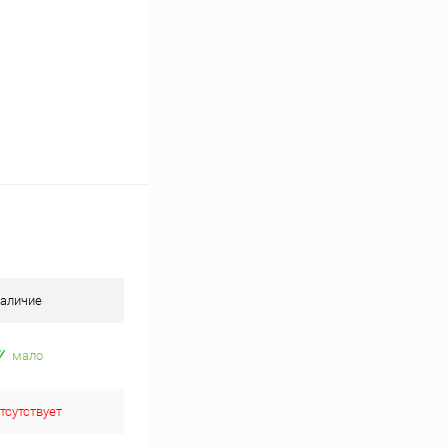
аличие
мало
тсутствует