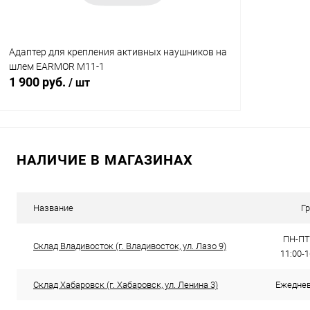
Адаптер для крепления активных наушников на
шлем EARMOR M11-1
1 900 руб.
/ шт
В корзину
НАЛИЧИЕ В МАГАЗИНАХ
Купить в 1 клик
Сравнение
В избранное
В наличии
Название
Г
ПН-ПТ:
Склад Владивосток (г. Владивосток, ул. Лазо 9)
11:00-
Склад Хабаровск (г. Хабаровск, ул. Ленина 3)
Ежедневн