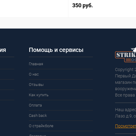
350 руб.
ия
Помощь и сервисы
Главная
Copyright 
О нас
Первый Д
магазин п
Отзывы
вооружени
Как купить
Все права
Оплата
Наш адрес:
Cash back
Лазо д.9, 
О страйкболе
Посмотрет