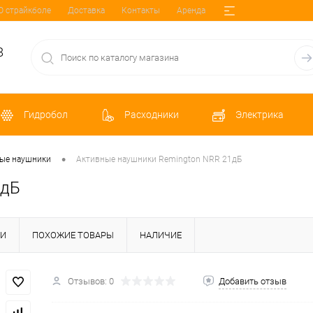
О страйкболе
Доставка
Контакты
Аренда
8
Гидробол
Расходники
Электрика
•
ые наушники
Активные наушники Remington NRR 21дБ
1дБ
КИ
ПОХОЖИЕ ТОВАРЫ
НАЛИЧИЕ
Отзывов: 0
Добавить отзыв