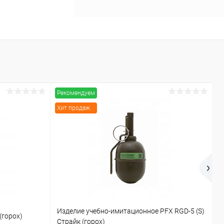
Рекомендуем
Р
Хит продаж
Изделие учебно-имитационное PFX RGD-5 (S)
(горох)
Б
Страйк (горох)