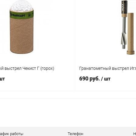
 клик
Сравнение
Купить в 1 клик
ое
В наличии
В избранное
 выстрел Чекист Г (горох)
Гранатометный выстрел Иг
690 руб.
 шт
/ шт
В корзину
В корз
 клик
Сравнение
Купить в 1 клик
ое
В наличии
В избранное
рафик работы
Телефон
Н