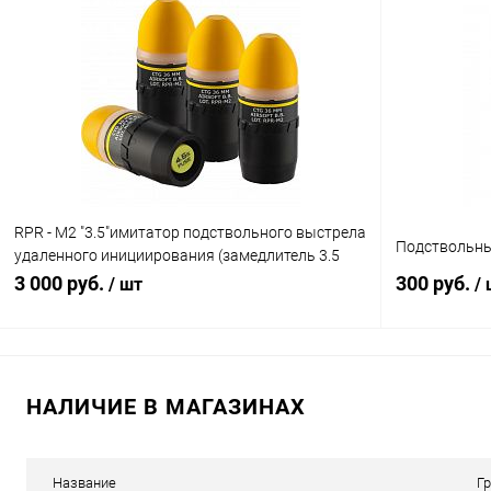
Купить в 1 клик
Сравнение
Купить в 1
В избранное
В наличии
В избранн
RPR - M2 "3.5"имитатор подствольного выстрела
Подствольный
удаленного инициирования (замедлитель 3.5
сек.)
3 000 руб.
300 руб.
/ шт
/
В корзину
НАЛИЧИЕ В МАГАЗИНАХ
Купить в 1 клик
Сравнение
Купить в 1
В избранное
В наличии
В избранн
Название
Г