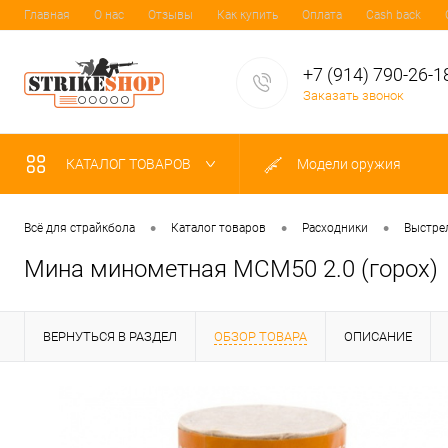
Главная
О нас
Отзывы
Как купить
Оплата
Cash back
+7 (914) 790-26-1
Заказать звонок
КАТАЛОГ ТОВАРОВ
Модели оружия
•
•
•
Всё для страйкбола
Каталог товаров
Расходники
Выстре
Мина минометная МСМ50 2.0 (горох)
ВЕРНУТЬСЯ В РАЗДЕЛ
ОБЗОР ТОВАРА
ОПИСАНИЕ