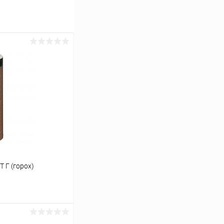
 Г (горох)
ину