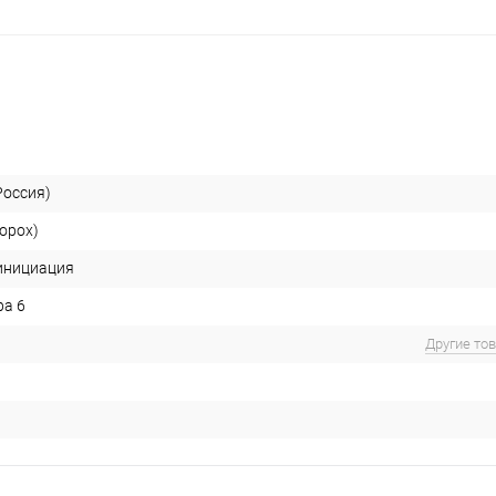
оссия)
орох)
инициация
ра 6
Другие то