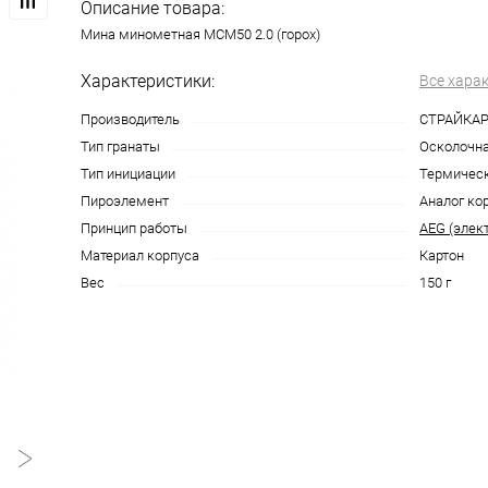
Описание товара:
Мина минометная МСМ50 2.0 (горох)
Характеристики:
Все хара
Производитель
СТРАЙКАРТ
Тип гранаты
Осколочна
Тип инициации
Термическ
Пироэлемент
Аналог ко
Принцип работы
AEG (элек
Материал корпуса
Картон
Вес
150 г