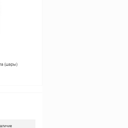
Сравнение
В наличии
ла (шары)
ину
Сравнение
В наличии
аличие