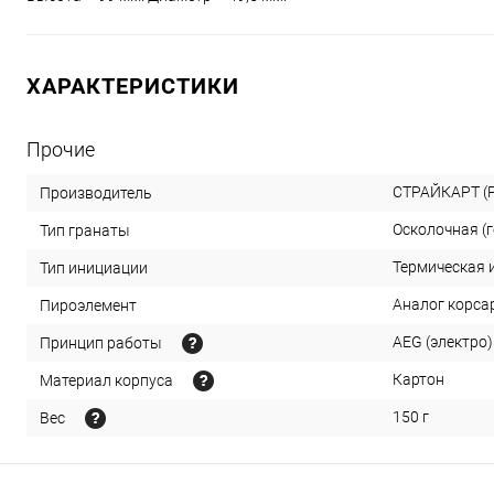
ХАРАКТЕРИСТИКИ
Прочие
СТРАЙКАРТ (Р
Производитель
Осколочная (г
Тип гранаты
Термическая 
Тип инициации
Аналог корса
Пироэлемент
AEG (электро)
Принцип работы
Картон
Материал корпуса
150 г
Вес