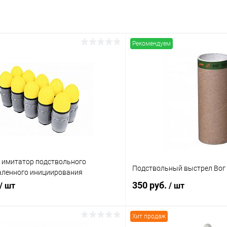
Рекомендуем
0" имитатор подствольного
Подствольный выстрел Вог Т
аленного инициирования
5.0 сек.)
350 руб.
/ шт
/ шт
Хит продаж
В корзину
В корз