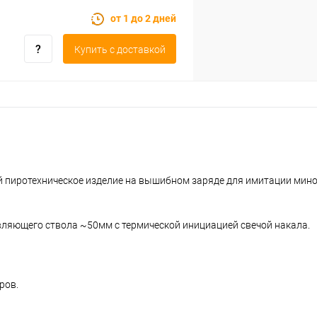
от 1 до 2 дней
Купить c доставкой
̆ пиротехническое изделие на вышибном заряде для имитации мин
ляющего ствола ~50мм с термической инициацией свечой накала.
ров.