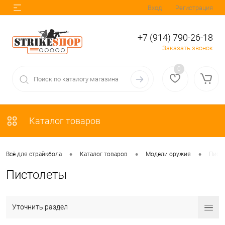
Вход
Регистрация
+7 (914) 790-26-18
Заказать звонок
0
Каталог товаров
•
•
•
Всё для страйкбола
Каталог товаров
Модели оружия
Пист
Пистолеты
Уточнить раздел