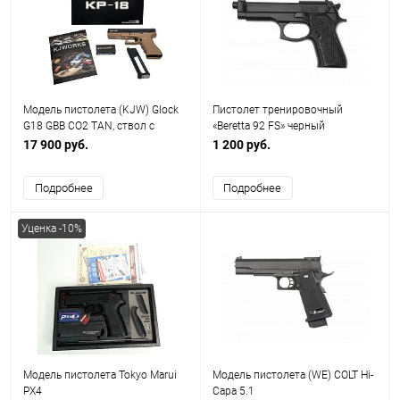
Модель пистолета (KJW) Glock
Пистолет тренировочный
G18 GBB CO2 TAN, ствол с
«Beretta 92 FS» черный
резьбой под глушитель
17 900 руб.
1 200 руб.
Подробнее
Подробнее
Уценка -10%
Модель пистолета Tokyo Marui
Модель пистолета (WE) COLT Hi-
PX4
Capa 5.1