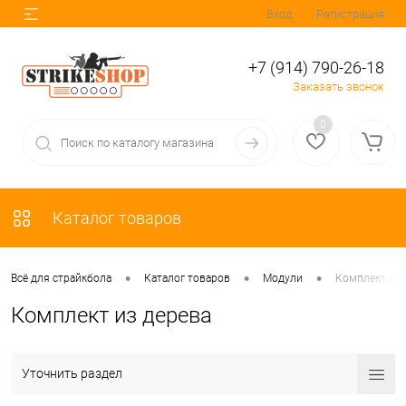
Вход
Регистрация
+7 (914) 790-26-18
Заказать звонок
0
Каталог товаров
•
•
•
Всё для страйкбола
Каталог товаров
Модули
Комплект из 
Комплект из дерева
Уточнить раздел