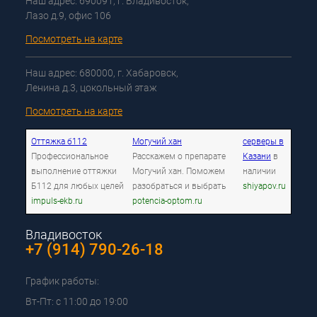
Наш адрес: 690091, г. Владивосток,
Лазо д.9, офис 106
Посмотреть на карте
Наш адрес: 680000, г. Хабаровск,
Ленина д.3, цокольный этаж
Посмотреть на карте
Оттяжка б112
Могучий хан
серверы в
Профессиональное
Расскажем о препарате
Казани
в
выполнение оттяжки
Могучий хан. Поможем
наличии
Б112 для любых целей
разобраться и выбрать
shiyapov.ru
impuls-ekb.ru
potencia-optom.ru
Владивосток
+7 (914) 790-26-18
График работы:
Вт-Пт: с 11:00 до 19:00