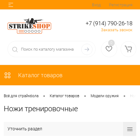
Вход
Регистрация
+7 (914) 790-26-18
Заказать звонок
0
Каталог товаров
•
•
•
Всё для страйкбола
Каталог товаров
Модели оружия
Ножи
Ножи тренировочные
Уточнить раздел