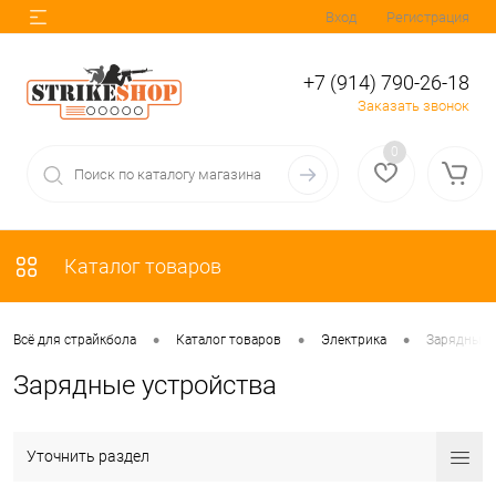
Вход
Регистрация
+7 (914) 790-26-18
Заказать звонок
0
Каталог товаров
•
•
•
Всё для страйкбола
Каталог товаров
Электрика
Зарядные 
Зарядные устройства
Уточнить раздел