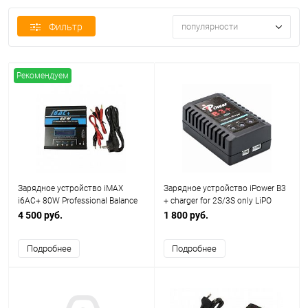
Фильтр
популярности
Рекомендуем
Зарядное устройство iMAX
Зарядное устройство iPower B3
i6AC+ 80W Professional Balance
+ charger for 2S/3S only LiPO
Charger/discharger
4 500 руб.
1 800 руб.
Подробнее
Подробнее