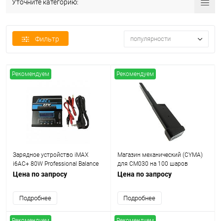
Уточните категорию:
Фильтр
популярности
Рекомендуем
Рекомендуем
Зарядное устройство iMAX
Магазин механический (CYMA)
i6AC+ 80W Professional Balance
для CM030 на 100 шаров
Charger/discharger
(пластик)
Цена по запросу
Цена по запросу
Подробнее
Подробнее
Рекомендуем
Рекомендуем