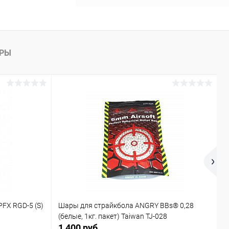
АРЫ
Р
Х
FX RGD-5 (S)
Шары для страйкбола ANGRY BBs® 0,28
И
(белые, 1кг. пакет) Taiwan TJ-028
С
1 400 руб.
4