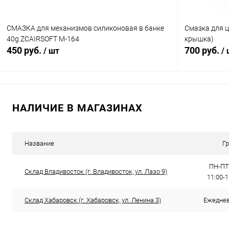
СМАЗКА для механизмов силиконовая в банке
Смазка для ц
40g ZCAIRSOFT M-164
крышка)
450 руб.
700 руб.
/ шт
/
В корзину
НАЛИЧИЕ В МАГАЗИНАХ
Купить в 1 клик
Сравнение
Купить в 1
В избранное
В наличии
В избранн
Название
Г
ПН-ПТ:
Склад Владивосток (г. Владивосток, ул. Лазо 9)
11:00-
Склад Хабаровск (г. Хабаровск, ул. Ленина 3)
Ежедневн