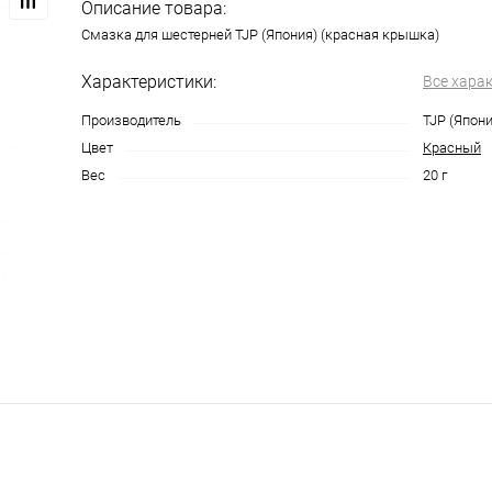
Описание товара:
Смазка для шестерней TJP (Япония) (красная крышка)
Характеристики:
Все хара
Производитель
TJP (Япони
Цвет
Красный
Вес
20 г