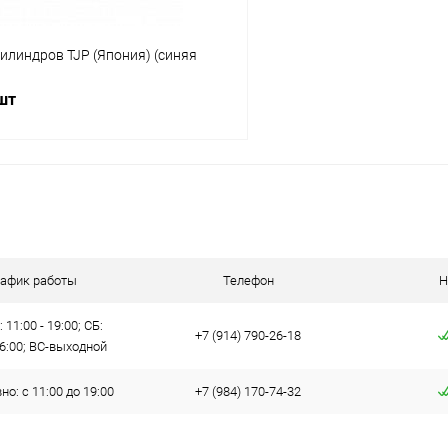
илиндров TJP (Япония) (синяя
 шт
В корзину
 клик
Сравнение
ое
В наличии
рафик работы
Телефон
Н
 11:00 - 19:00; СБ:
+7 (914) 790-26-18
16:00; ВС-выходной
о: с 11:00 до 19:00
+7 (984) 170-74-32