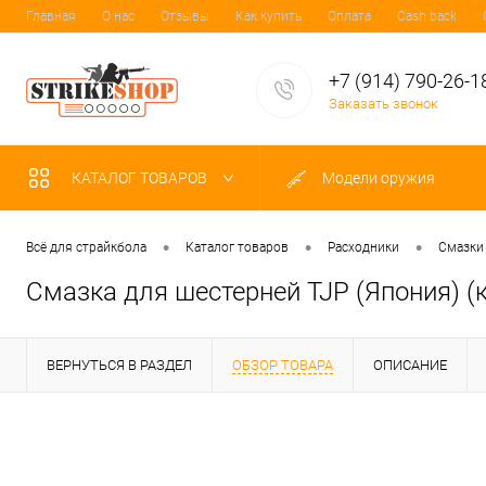
Главная
О нас
Отзывы
Как купить
Оплата
Cash back
+7 (914) 790-26-1
Заказать звонок
КАТАЛОГ ТОВАРОВ
Модели оружия
•
•
•
Всё для страйкбола
Каталог товаров
Расходники
Смазки
Смазка для шестерней TJP (Япония) (
ВЕРНУТЬСЯ В РАЗДЕЛ
ОБЗОР ТОВАРА
ОПИСАНИЕ