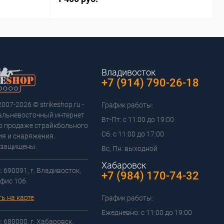
Владивосток
+7 (914) 790-26-18
2007-2026 © strikeshop.ru -
График работы:
альневосточный интернет
Вт-Пт: с 11:00 до 19:00
о продаже страйкбольного
Сб: с 11:00 до 17:00
я и снаряжения.
 защищены.
Вс, Пн: выходной
Хабаровск
 690091, г. Владивосток,
+7 (984) 170-74-32
офис 106
ь на карте
График работы:
Ежедневно: с 11:00 до 19:00
 680000, г. Хабаровск,