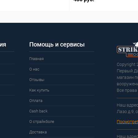
ия
Помощь и сервисы
Главная
Copyright 
О нас
Первый Д
магазин п
Отзывы
вооружени
Как купить
Все права
Оплата
Наш адрес:
Cash back
Лазо д.9, 
О страйкболе
Посмотрет
Доставка
Наш адрес: