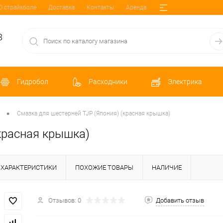
О страйкболе
Доставка
Контакты
Аренда
8
Гидробол
Расходники
Электрика
•
Смазка для шестерней TJP (Япония) (красная крышка)
красная крышка)
ХАРАКТЕРИСТИКИ
ПОХОЖИЕ ТОВАРЫ
НАЛИЧИЕ
Отзывов: 0
Добавить отзыв