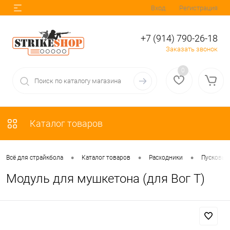
Вход
Регистрация
+7 (914) 790-26-18
Заказать звонок
0
Каталог товаров
•
•
•
Всё для страйкбола
Каталог товаров
Расходники
Пусковые
Модуль для мушкетона (для Вог Т)