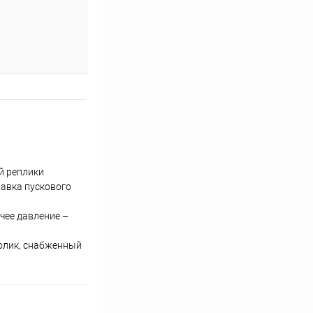
й реплики
равка пускового
чее давление –
волик, снабженный