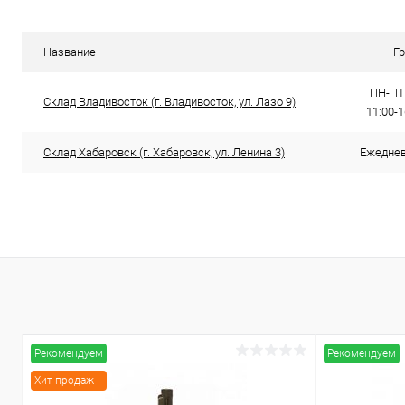
Купить в 1 клик
К сравнению
Купить в 1
В избранное
В наличии
В избранн
Название
Г
ПН-ПТ:
Склад Владивосток (г. Владивосток, ул. Лазо 9)
11:00-
Склад Хабаровск (г. Хабаровск, ул. Ленина 3)
Ежедневн
Рекомендуем
Рекомендуем
Хит продаж