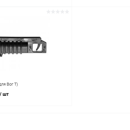
В корзину
В корз
 клик
К сравнению
Купить в 1 клик
ое
В наличии
В избранное
для Вог Т)
/ шт
В корзину