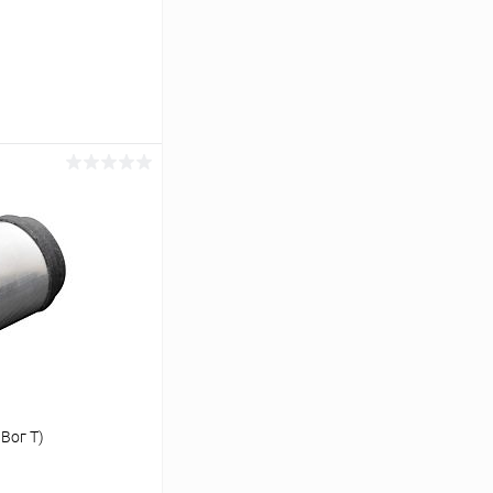
ину
К сравнению
В наличии
Вог Т)