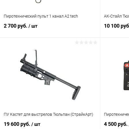
Пиротехнический пульт 1 канал A2 tech
АК-Стайл Тю
2 700 руб.
10 100 ру
/ шт
В корзину
Купить в 1 клик
Сравнение
Купить в 1
В избранное
В наличии
В избранн
ПУ Кастет для выстрелов Тюльпан (СтрайкАрт)
Пиротехничес
19 600 руб.
4 500 руб.
/ шт