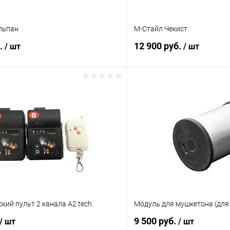
льпан
М-Стайл Чекист
б.
12 900 руб.
/ шт
/ шт
В корзину
В корз
 клик
Сравнение
Купить в 1 клик
ое
В наличии
В избранное
кий пульт 2 канала A2 tech
Модуль для мушкетона (для 
9 500 руб.
/ шт
/ шт