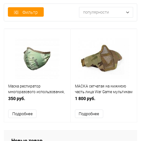
Фильтр
популярности
Маска респиратор
МАСКА сетчатая на нижнюю
многоразового использования,
часть лица War Game мультикам
мультикам (T-armis)
350 руб.
1 800 руб.
Подробнее
Подробнее
Новые товар