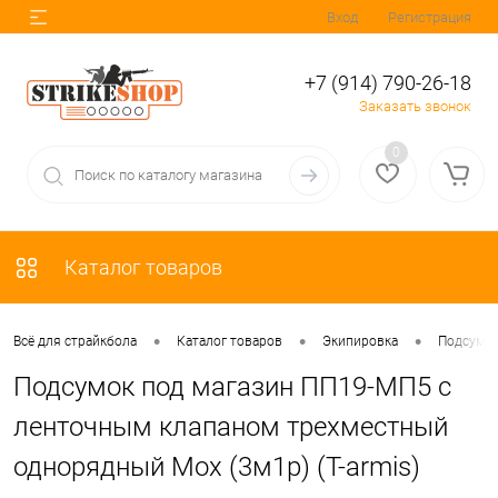
Вход
Регистрация
+7 (914) 790-26-18
Заказать звонок
0
Каталог товаров
•
•
•
Всё для страйкбола
Каталог товаров
Экипировка
Подсумк
Подсумок под магазин ПП19-МП5 с
ленточным клапаном трехместный
однорядный Мох (3м1р) (T-armis)