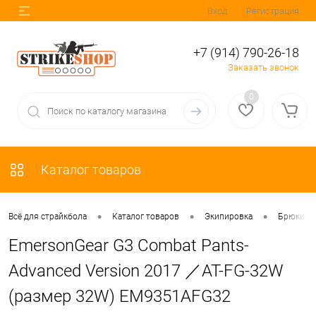
Вход
Регистрация
+7 (914) 790-26-18
Заказать звонок
0
Каталог товаров
•
•
•
Всё для страйкбола
Каталог товаров
Экипировка
Брюки
EmersonGear G3 Combat Pants-
Advanced Version 2017 ／AT-FG-32W
(размер 32W) EM9351AFG32